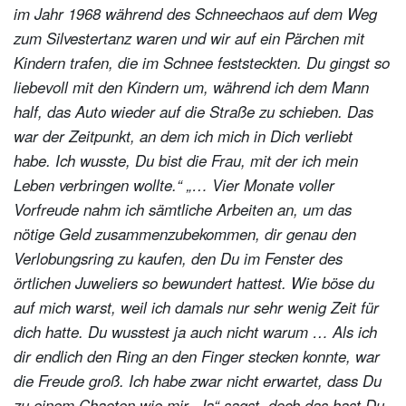
im Jahr 1968 während des Schneechaos auf dem Weg
zum Silvestertanz waren und wir auf ein Pärchen mit
Kindern trafen, die im Schnee feststeckten. Du gingst so
liebevoll mit den Kindern um, während ich dem Mann
half, das Auto wieder auf die Straße zu schieben. Das
war der Zeitpunkt, an dem ich mich in Dich verliebt
habe. Ich wusste, Du bist die Frau, mit der ich mein
Leben verbringen wollte.“
„… Vier Monate voller
Vorfreude nahm ich sämtliche Arbeiten an, um das
nötige Geld zusammenzubekommen, dir genau den
Verlobungsring zu kaufen, den Du im Fenster des
örtlichen Juweliers so bewundert hattest. Wie böse du
auf mich warst, weil ich damals nur sehr wenig Zeit für
dich hatte. Du wusstest ja auch nicht warum … Als ich
dir endlich den Ring an den Finger stecken konnte, war
die Freude groß. Ich habe zwar nicht erwartet, dass Du
zu einem Chaoten wie mir „Ja“ sagst, doch das hast Du,