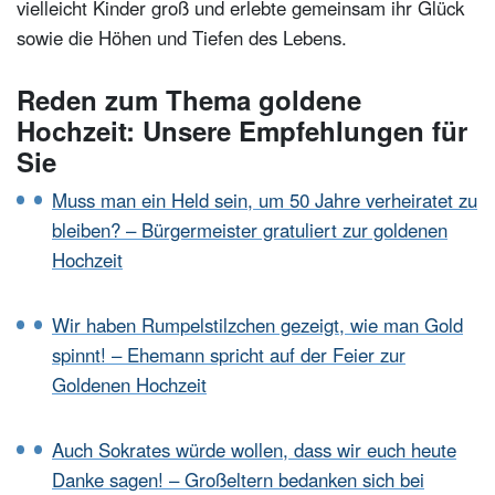
vielleicht Kinder groß und erlebte gemeinsam ihr Glück
Worte
sowie die Höhen und Tiefen des Lebens.
Kinder des Brautpaares beglückwünschen zur Goldhochzeit
der Eltern – Gedichte und Tipps für die Rede
Reden zum Thema goldene
Hochzeit: Unsere Empfehlungen für
Musterrede für die goldene Hochzeit eines Freundes
Sie
4 Gedichte zur Goldhochzeit von Freunden
Muss man ein Held sein, um 50 Jahre verheiratet zu
Beispiele für prägnante Stationen aus 50 goldenen Ehejahren
bleiben? – Bürgermeister gratuliert zur goldenen
Hochzeit
Wir haben Rumpelstilzchen gezeigt, wie man Gold
spinnt! – Ehemann spricht auf der Feier zur
Goldenen Hochzeit
Auch Sokrates würde wollen, dass wir euch heute
Danke sagen! – Großeltern bedanken sich bei