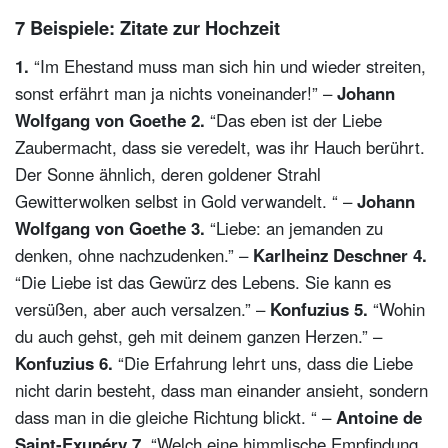
7 Beispiele: Zitate zur Hochzeit
1.
“Im Ehestand muss man sich hin und wieder streiten,
sonst erfährt man ja nichts voneinander!” –
Johann
Wolfgang von Goethe
2.
“Das eben ist der Liebe
Zaubermacht, dass sie veredelt, was ihr Hauch berührt.
Der Sonne ähnlich, deren goldener Strahl
Gewitterwolken selbst in Gold verwandelt. “ –
Johann
Wolfgang von Goethe
3.
“Liebe: an jemanden zu
denken, ohne nachzudenken.” –
Karlheinz Deschner
4.
“Die Liebe ist das Gewürz des Lebens. Sie kann es
versüßen, aber auch versalzen.” –
Konfuzius
5.
“Wohin
du auch gehst, geh mit deinem ganzen Herzen.” –
Konfuzius
6.
“Die Erfahrung lehrt uns, dass die Liebe
nicht darin besteht, dass man einander ansieht, sondern
dass man in die gleiche Richtung blickt. “ –
Antoine de
Saint-Exupéry
7.
“Welch eine himmlische Empfindung