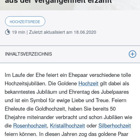
HOCHZEITSREDE
19 min | Zuletzt aktualisiert am 18.06.2020
INHALTSVERZEICHNIS
Bräuche und Traditionen zur Goldhochzeit
Im Laufe der Ehe feiert ein Ehepaar verschiedene tolle
Wo findet die Feier der goldenen Hochzeit statt?
Hochzeitsjubiläen. Die Goldene
Hochzeit
gilt dabei als
Einladungskarten zur Goldhochzeit verfassen: Was muss
bekanntestes Jubiläum und Ehrentag des Jubelpaares
beachtet werden? Beispiele für Zitate und Bibelverse
und ist ein Symbol für ewige Liebe und Treue. Feiern
Eheleute die Goldhochzeit, haben Sie bereits 50
Tipps und Tricks für die Feier
Ehejahre miteinander verbracht und schon Jubiläen wie
Wer darf reden auf einer goldenen Hochzeit?
die
Rosenhochzeit
,
Kristallhochzeit
oder
Silberhochzeit
Der Goldbräutigam drückt seine Liebe und Gefühle zum
feiern können. In diesen Jahren zog das goldene Paar
goldenen Ehejubiläum aus – Tipps, Gedichte und liebevolle