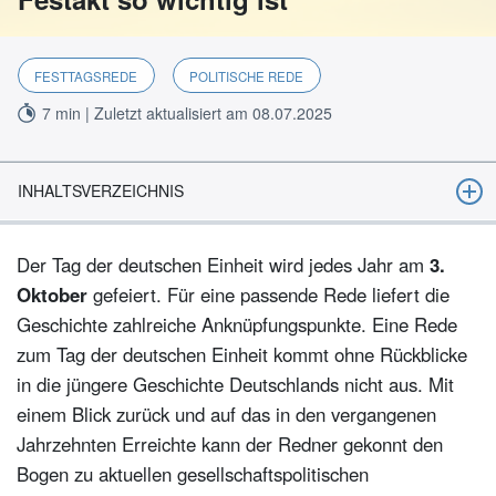
FESTTAGSREDE
POLITISCHE REDE
7 min | Zuletzt aktualisiert am 08.07.2025
INHALTSVERZEICHNIS
Die Entstehung des Tags der deutschen Einheit
Der Tag der deutschen Einheit wird jedes Jahr am
3.
Feierlichkeiten zum Tag der deutschen Einheit
Oktober
gefeiert. Für eine passende Rede liefert die
Besondere Reden zum Tag der deutschen Einheit
Geschichte zahlreiche Anknüpfungspunkte. Eine Rede
zum Tag der deutschen Einheit kommt ohne Rückblicke
Fazit zum wichtigsten Feiertag in Deutschland
in die jüngere Geschichte Deutschlands nicht aus. Mit
einem Blick zurück und auf das in den vergangenen
Jahrzehnten Erreichte kann der Redner gekonnt den
Bogen zu aktuellen gesellschaftspolitischen