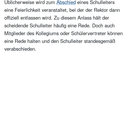
Üblicherweise wird zum
Abschied
eines Schulleiters
Lehrer oder Schüler können das Wort zur Abschiedsrede
eine Feierlichkeit veranstaltet, bei der der Rektor dann
ergreifen
offiziell entlassen wird. Zu diesem Anlass hält der
Das sollten Sie als Schüler oder Lehrer bei einer Rede
scheidende Schulleiter häufig eine Rede. Doch auch
bedenken
Mitglieder des Kollegiums oder Schülervertreter können
eine Rede halten und den Schulleiter standesgemäß
verabschieden.