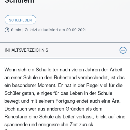
SCHULREDEN
6 min | Zuletzt aktualisiert am 29.09.2021
INHALTSVERZEICHNIS
Die Abschlussrede als Schulleiter gründlich vorbereiten
Wenn sich ein Schulleiter nach vielen Jahren der Arbeit
Diese Inhalte gehören in die Abschiedsrede eines Schulleiters
an einer Schule in den Ruhestand verabschiedet, ist das
Abschiedsrede vom Schulleiter zum Ruhestand: So lang sollte
ein besonderer Moment. Er hat in der Regel viel für die
sie sein
Schüler getan, einiges für das Leben in der Schule
bewegt und mit seinem Fortgang endet auch eine Ära.
Als Schulleiter die Danksagungen geschickt in die Rede
einbinden
Doch auch wer aus anderen Gründen als dem
Ruhestand eine Schule als Leiter verlässt, blickt auf eine
Gefühle zulassen: Seien Sie persönlich und nahbar
spannende und ereignisreiche Zeit zurück.
Verabschiedung des Schulleiters in den Ruhestand: Auch