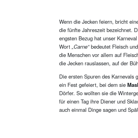
Eine Büttenrede für Kinder – wo
Woraus genau besteht so eine Büt
Wenn die Jecken feiern, bricht ei
Verkleidungen selber machen – so
die fünfte Jahreszeit bezeichnet. 
Die Büttenrede vorbereiten – dara
engsten Bezug hat unser Karneval 
Wort
„Carne“
bedeutet Fleisch un
die Menschen vor allem auf Fleisch
die Jecken rauslassen, auf der Bühn
Die ersten Spuren des Karnevals g
ein Fest gefeiert, bei dem sie
Mas
Dörfer. So wollten sie die Winterg
für einen Tag ihre Diener und Skl
auch einmal Dinge sagen und Späß