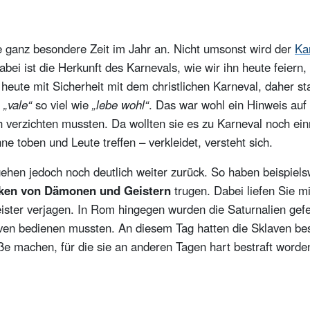
 kommt sie zum Einsatz?
tenrede für Kinder eigentlich?
ne ganz besondere Zeit im Jahr an. Nicht umsonst wird der
Ka
 geht’s kinderleicht
Dabei ist die Herkunft des Karnevals, wie wir ihn heute feier
uf gilt es zu achten
heute mit Sicherheit mit dem christlichen Karneval, daher 
d
„vale“
so viel wie
„lebe wohl“
. Das war wohl ein Hinweis auf d
 verzichten mussten. Da wollten sie es zu Karneval noch ein
e toben und Leute treffen – verkleidet, versteht sich.
ehen jedoch noch deutlich weiter zurück. So haben beispiel
ken von Dämonen und Geistern
trugen. Dabei liefen Sie m
eister verjagen. In Rom hingegen wurden die Saturnalien gefe
aven bedienen mussten. An diesem Tag hatten die Sklaven bes
e machen, für die sie an anderen Tagen hart bestraft worde