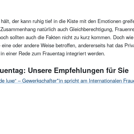
er Menschen
eltfrauentag erreichen?
ält, der kann ruhig tief in die Kiste mit den Emotionen gre
 Rede zum Frauentag?
Zusammenhang natürlich auch Gleichberechtigung, Frauenrech
och sollten auch die Fakten nicht zu kurz kommen. Doch wie 
e eine oder andere Weise betroffen, andererseits hat das Priv
Halten einer Rede zum Frauentag beachten?
 in einer Rede zum Frauentag integriert werden.
 Weltfrauentag!
entag: Unsere Empfehlungen für Sie
 halten?
de luxe“ – Gewerkschafter*in spricht am Internationalen Fra
m Weltfrauentag von allen anderen Reden?