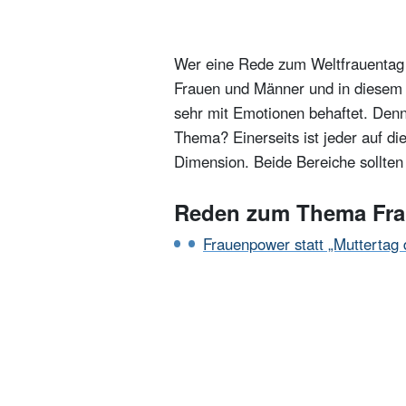
Gleichstellung: Das sture Bild d
Was will man mit der Rede zum W
Wer eine Rede zum Weltfrauentag h
Welche Themen gehören in eine
Frauen und Männer und in diesem 
Was ist der Weltfrauentag?
sehr mit Emotionen behaftet. Denn
Thema? Einerseits ist jeder auf di
Welche Regeln sollte man beim 
Dimension. Beide Bereiche sollten
Haltung zeigen bei der Rede zum
Reden zum Thema Frau
Wer soll die Rede zum Frauentag
Frauenpower statt „Muttertag 
Was unterscheidet eine Rede zu