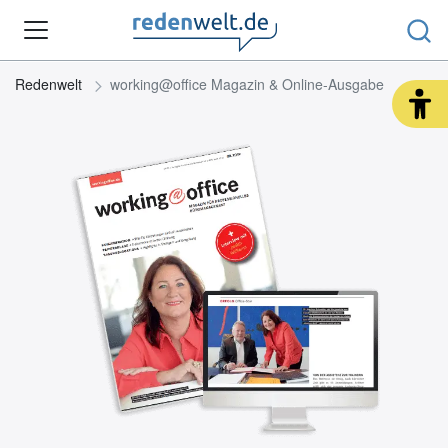
Redenwelt
working@office Magazin & Online-Ausgabe
REDEARTEN & ANLÄSSE
RHETORIK-TIPPS
REDENWELT REDAKTION
SHOP
SUCHE